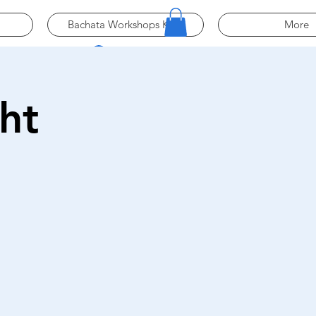
Bachata Workshops Köln
More
Log In
ht