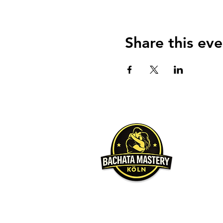
Share this eve
Über u
Unser Hauptz
möchten, da
Wir werden 
gleichen Le