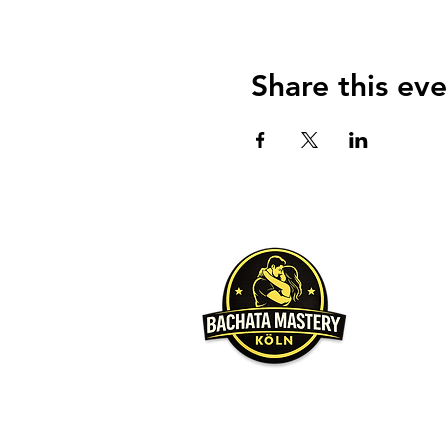
Share this eve
Über u
Unser Hauptz
möchten, da
Wir werden 
gleichen Le