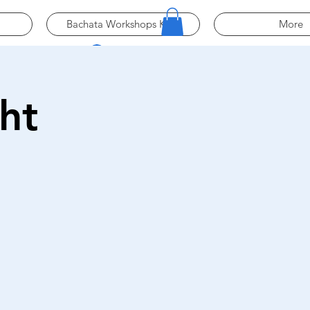
Bachata Workshops Köln
More
Log In
ht