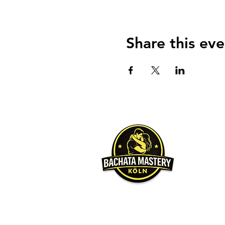
Share this eve
Über u
Unser Hauptz
möchten, da
Wir werden 
gleichen Le