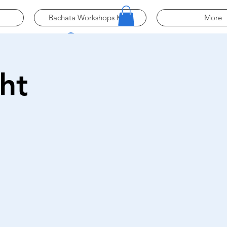
Bachata Workshops Köln
More
Log In
ht