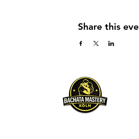
Share this eve
Über u
Unser Hauptz
möchten, da
Wir werden 
gleichen Le