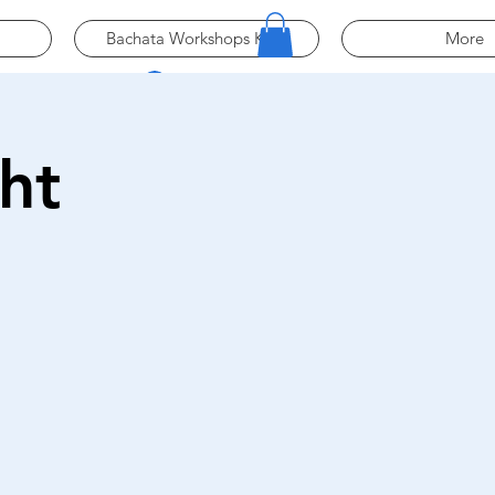
Bachata Workshops Köln
More
Log In
ht