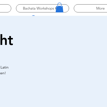
Bachata Workshops Köln
More
Log In
ht
M
Latin
ten!