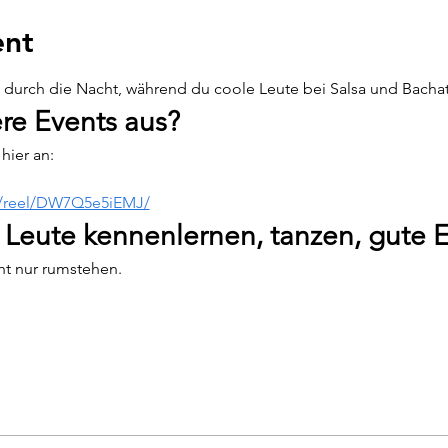
ent
urch die Nacht, während du coole Leute bei Salsa und Bachata 
re Events aus?
hier an:
m/reel/DW7Q5e5iEMJ/
 Leute kennenlernen, tanzen, gute 
cht nur rumstehen.