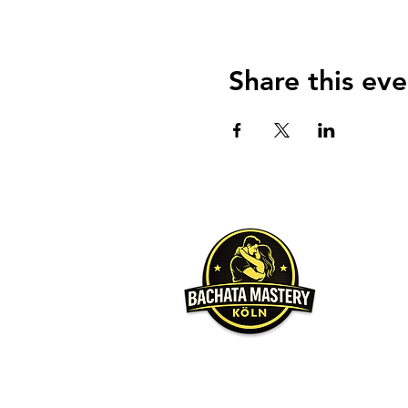
Share this eve
Über u
Unser Hauptz
möchten, da
Wir werden 
gleichen Le