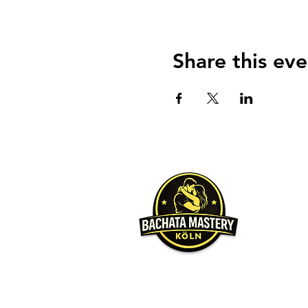
Share this eve
Über u
Unser Hauptz
möchten, da
Wir werden 
gleichen Le