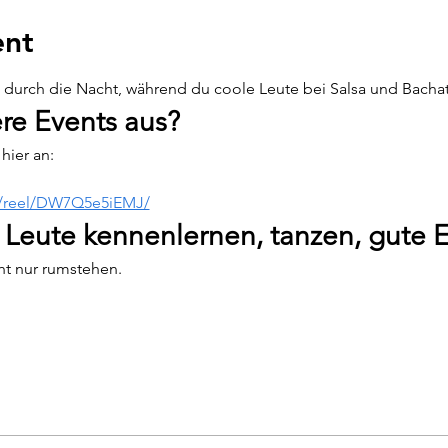
ent
urch die Nacht, während du coole Leute bei Salsa und Bachata 
re Events aus?
hier an:
m/reel/DW7Q5e5iEMJ/
 Leute kennenlernen, tanzen, gute 
cht nur rumstehen.