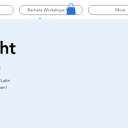
Bachata Workshops Köln
More
Log In
ht
M
Latin
ten!