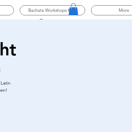
Bachata Workshops Köln
More
Log In
ht
M
Latin
ten!