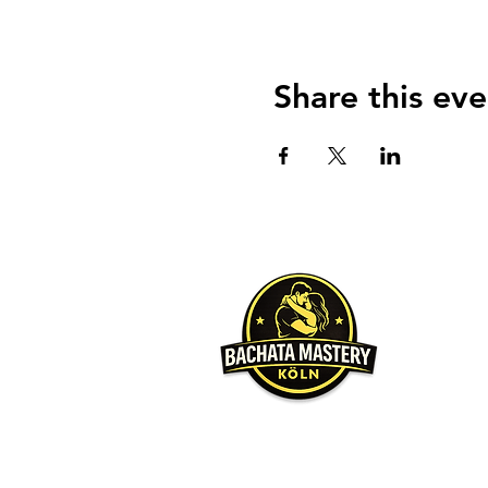
Share this eve
Über u
Unser Hauptz
möchten, da
Wir werden 
gleichen Le