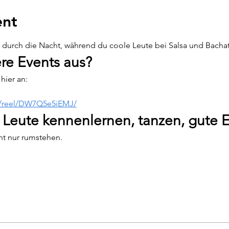
ent
urch die Nacht, während du coole Leute bei Salsa und Bachata 
re Events aus?
hier an:
m/reel/DW7Q5e5iEMJ/
 Leute kennenlernen, tanzen, gute 
cht nur rumstehen.