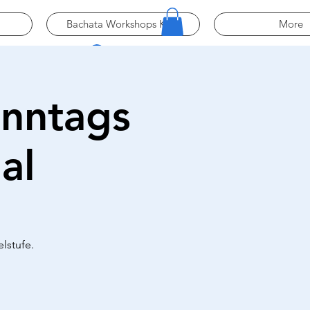
Bachata Workshops Köln
More
Log In
onntags
al
lstufe.