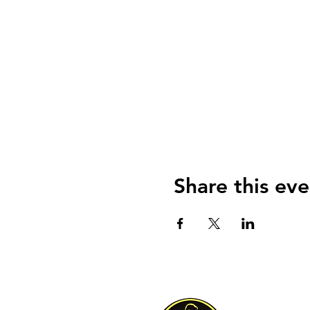
- Körperhaltung im sozial
- Grundlagen von Body Ro
- Verschiedene Arten von
- Verhalten auf der Tanzfl
- **Ohne Partner:**
Du kannst dich auch ohne 
**Details zum Workshop:*
- **Ort:** HopSpot Studio E
- **Dauer:** 2 Stunden
Share this eve
Komm vorbei und erlebe d
Wir freuen uns auf euch!
**Euer Bachata Mastery Te
Über u