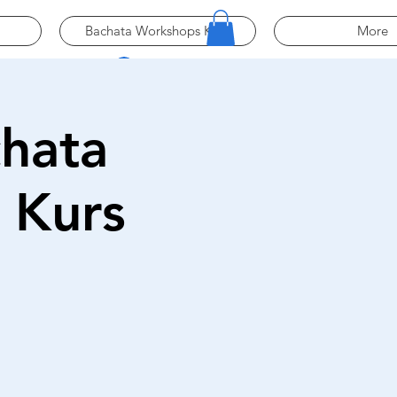
Bachata Workshops Köln
More
Log In
chata
 Kurs