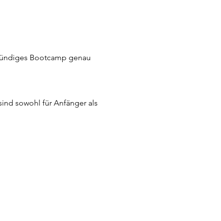
-stündiges Bootcamp genau
ind sowohl für Anfänger als
 selbstbewusst auf der
nd Techniken.
st. Egal ob du alleine