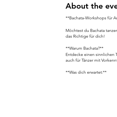
About the ev
**Bachata-Workshops für An
Möchtest du Bachata tanzen
das Richtige für dich!
**Warum Bachata?**
Entdecke einen sinnlichen 
auch für Tänzer mit Vorkenn
**Was dich erwartet:**
- **Erste Stunde:** Für An
Tanzfläche zu stehen.
- **Zweite Stunde:** Für Fo
Unser Fokus liegt darauf, da
kommst oder mit Freunden –
- **Fokus:**