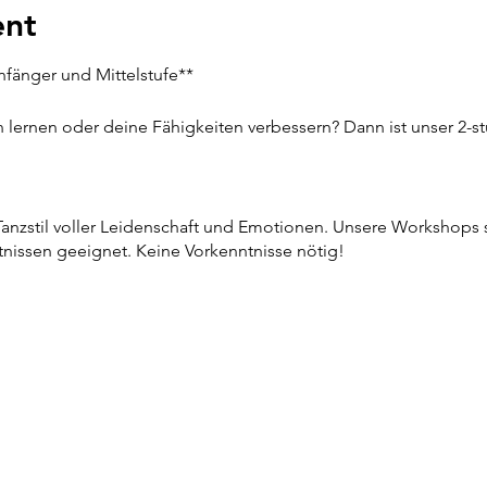
ent
fänger und Mittelstufe**
 lernen oder deine Fähigkeiten verbessern? Dann ist unser 2
Tanzstil voller Leidenschaft und Emotionen. Unsere Workshops s
tnissen geeignet. Keine Vorkenntnisse nötig!
fänger – Lerne die Grundschritte und einfachen Bewegungen, um
rtgeschrittene – Vertiefe deine Kenntnisse mit neuen Figuren u
ss du Spaß hast, dich bewegst und gleichzeitig neue Leute triff
 alle sind herzlich willkommen!