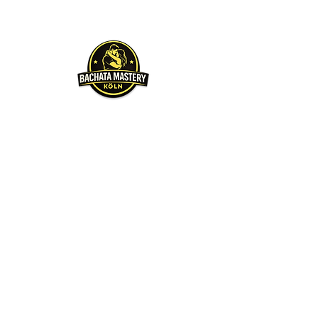
Über uns
Unser Hauptziel ist es,
unsere Leidenschaft zu
teilen. Wir möchten, dass
jeder in kürzester Zeit zum
Tanzen kommt. Wir
werden immer unser
Bestes geben, damit Ihr
mit der gleichen
Leidenschaft und Spaß am
Tanzen habt.